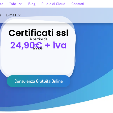
za
Info
Blog
Pillole di Cloud
Contatti
i
E-mail
Certificati ssl
A partire da
24,90€ + iva
annuali
Consulenza Gratuita Online