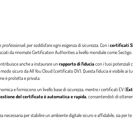
e
professionali
, per soddisfare ogni esigenza di sicurezza. Con i
certificati 
ilasciati da rinomate Certification Authorities a livello mondiale come Sectigo.
contribuisce anche a instaurare un
rapporto di fiducia
con i tuoi potenziali c
odo sicuro da All You Cloud (certificato DV). Questa fiducia è visibile ai tuo
ne è protetta e privata.
mica e forniscono un livello base di sicurezza, mentre i certificati EV (
Ext
estione del certificato è automatica e rapida
, consentendoti di ottenere
a necessaria per stabilire un ambiente digitale sicuro e affidabile, sia per te 