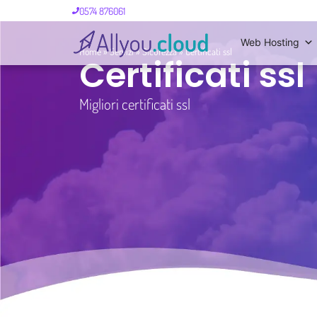
0574 876061
Web Hosting
Home
»
Servizi
»
Sicurezza
»
Certificati ssl
Certificati ssl
Migliori certificati ssl