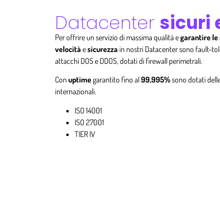
Datacenter
sicuri 
Per offrire un servizio di massima qualità e
garantire le
velocità
e
sicurezza
in nostri Datacenter sono fault-tol
attacchi DOS e DDOS, dotati di firewall perimetrali.
Con
uptime
garantito fino al
99,995%
sono dotati delle
internazionali.
ISO 14001
ISO 27001
TIER IV