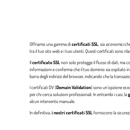
Offriamo una gamma di
certificati SSL
, sia
economici
ch
tra il tuo sito web e i tuoi utenti. Questi certificati sono r
Il
certificato SSL
non solo protegge il flusso di dati, ma 
informazioni e conferma che il tuo dominio sia ospitato in m
barra degli indirizzi del browser, indicando che la transazio
I certificati DV (
Domain Validation
) sono un’opzione econo
per chi cerca soluzioni professionali. In entrambi i casi, la
g
alcun intervento manuale.
In definitiva,
i nostri certificati SSL
forniscono la sicurezz