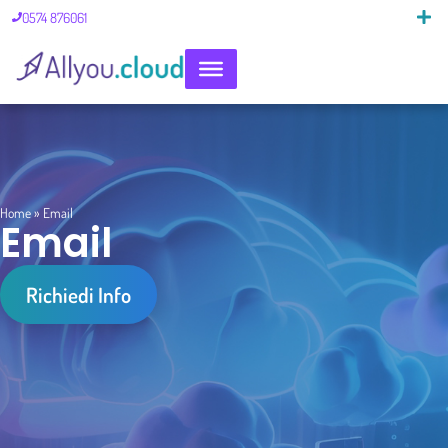
0574 876061
Pillole di 
Home
»
Email
Email
Richiedi Info