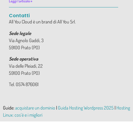
Leggi l'articolo »
Contatti
All You Cloud è un brand di All You Srl.
Sede legale
Via Agnolo Gaddi, 3
59100 Prato (PO)
Sede operativa
Via delle Pleiadi, 22
59100 Prato (PO)
Tel. 0574 876061
Guide:
acquistare un dominio
|
Guida Hosting Wordpress 2025
|
Hosting
Linux: cos’è e i migliori
© 2024 All You s.r.l. – P.IVA IT02350240970