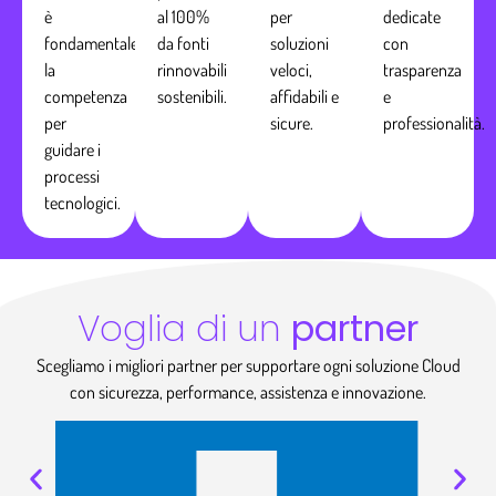
è
al 100%
per
dedicate
fondamentale
da fonti
soluzioni
con
la
rinnovabili
veloci,
trasparenza
competenza
sostenibili.
affidabili e
e
per
sicure.
professionalità.
guidare i
processi
tecnologici.
Voglia di un
partner
Scegliamo i migliori partner per supportare ogni soluzione Cloud
con sicurezza, performance, assistenza e innovazione.