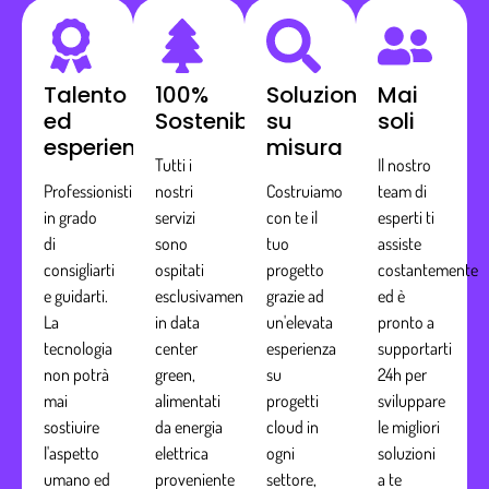
Talento
100%
Soluzioni
Mai
ed
Sostenibile
su
soli
esperienza
misura
Tutti i
Il nostro
Professionisti
nostri
Costruiamo
team di
in grado
servizi
con te il
esperti ti
di
sono
tuo
assiste
consigliarti
ospitati
progetto
costantemente
e guidarti.
esclusivamente
grazie ad
ed è
La
in data
un'elevata
pronto a
tecnologia
center
esperienza
supportarti
non potrà
green,
su
24h per
mai
alimentati
progetti
sviluppare
sostiuire
da energia
cloud in
le migliori
l'aspetto
elettrica
ogni
soluzioni
umano ed
proveniente
settore,
a te