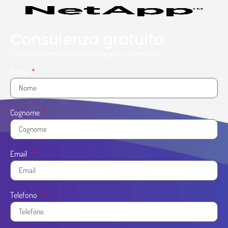
Consulenza gratuita
Compila il form per ricevere maggiori informazioni
Nome
Cognome
Email
Telefono