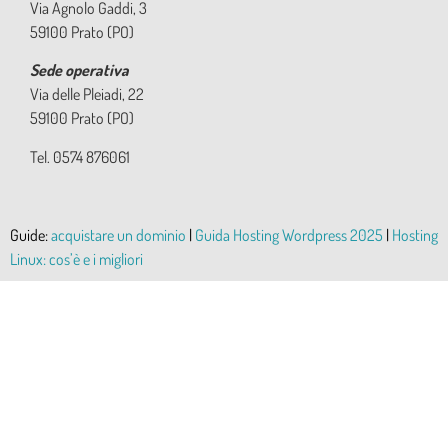
Via Agnolo Gaddi, 3
59100 Prato (PO)
Sede operativa
Via delle Pleiadi, 22
59100 Prato (PO)
Tel. 0574 876061
Guide:
acquistare un dominio
|
Guida Hosting Wordpress 2025
|
Hosting
Linux: cos’è e i migliori
© 2024 All You s.r.l. – P.IVA IT02350240970