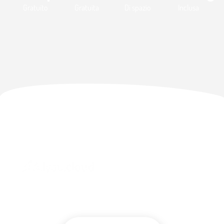
Gratuito
Gratuita
Di spazio
Inclusa
Fissa una chiamata
Scegli Posta Elettronica Certificata