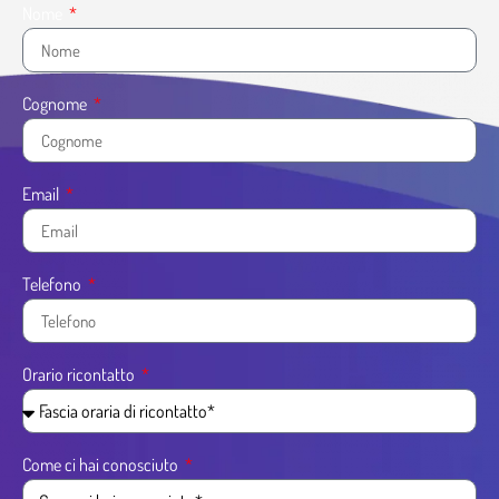
Nome
Cognome
Email
Telefono
Orario ricontatto
Come ci hai conosciuto