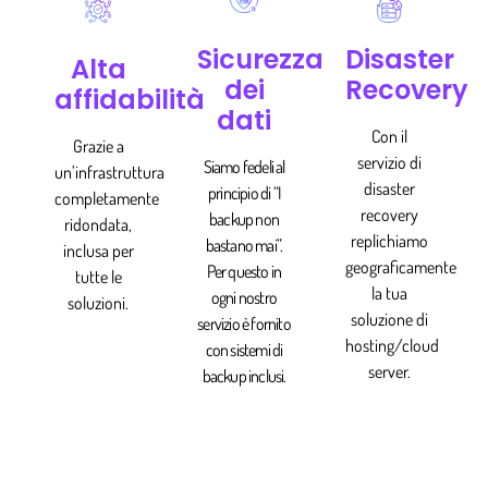
Disaster
Sicurezza
Alta
Recovery
dei
affidabilità
dati
Con il
Grazie a
servizio di
Siamo fedeli al
un’infrastruttura
disaster
principio di “I
completamente
recovery
backup non
ridondata,
replichiamo
bastano mai”.
inclusa per
geograficamente
Per questo in
tutte le
la tua
ogni nostro
soluzioni.
soluzione di
servizio è fornito
hosting/cloud
con sistemi di
server.
backup inclusi.