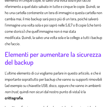
elemento in cinque copie, lo salvo una volta sola e poi faccio
riferimento a quel dato salvato in tutte e cinque le copie. Quindi, se
ho una cartella contenente un tera di immagini e questa cartella non
cambia mai, il mio backup sarà poco più di un tera, poiché salverò
l’immagine una volta sola e poi saprò nelle 5,6,7 o 8 copie (che terrò
come storico) che quell’immagine non è mai stata
modificata. Quindi, la salvo una volta sola e la collego a tutti i backup
che faccio.
Elementi per aumentare la sicurezza
del backup
L’ultimo elemento di cui vogliamo parlare in questo articolo, e che è
importante soprattutto per backup che vanno su supporti rimovibili
(ad esempio su chiavette USB, disco, oppure che vanno in ambienti
non trust,
quindi non sicuri dal nostro punto di vista) è la
crittografia
.